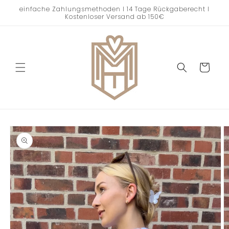
Direkt
einfache Zahlungsmethoden I 14 Tage Rückgaberecht I
zum
Kostenloser Versand ab 150€
Inhalt
Warenkorb
oduktinformationen
ringen