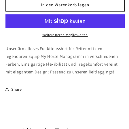
für
für
In den Warenkorb legen
Funktionsoberteil
Funktionsoberteil
Ärmellos
Ärmellos
Monogramm
Monogramm
Weitere Bezahlmöglichkeiten
Unser ärmelloses Funktionsshirt für Reiter mit dem
legendären Equip My Horse Monogramm in verschiedenen
Farben. Einzigartige Flexibilität und Tragekomfort vereint
mit elegantem Design: Passend zu unseren Reitleggings!
Share