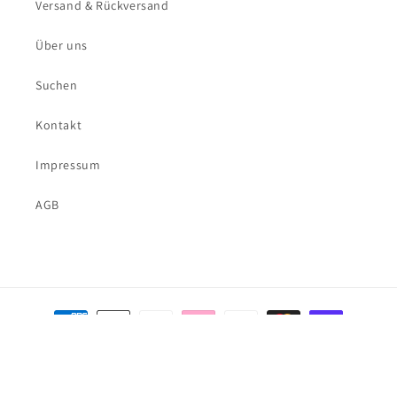
Versand & Rückversand
Über uns
Suchen
Kontakt
Impressum
AGB
Zahlungsmethoden
© 2026,
Equip My Horse
Powered by Shopify
Datenschutzerklärung