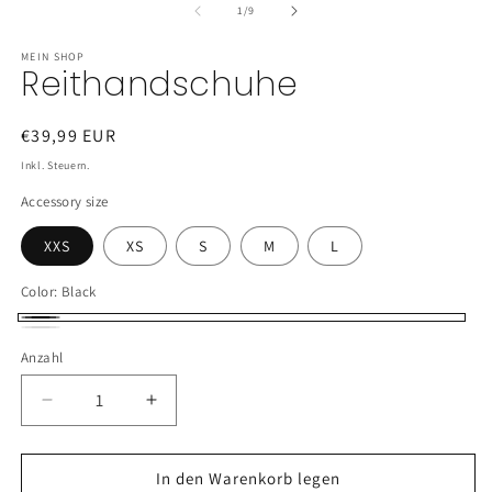
in
in
von
1
/
9
M
Modal
ö
öffnen
MEIN SHOP
Reithandschuhe
Normaler
€39,99 EUR
Preis
Inkl. Steuern.
Accessory size
XXS
XS
S
M
L
Color:
Black
Black
Weiß
Anzahl
Verringere
Erhöhe
die
die
Menge
Menge
für
für
In den Warenkorb legen