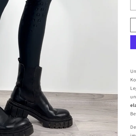
Un
Ko
Le
un
el
Be
De
im