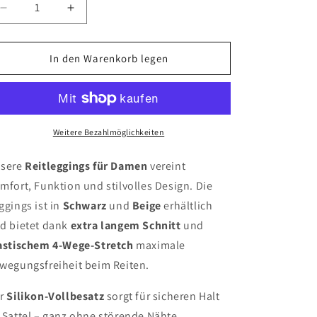
Verringere
Erhöhe
die
die
Menge
Menge
für
für
In den Warenkorb legen
Reitleggings
Reitleggings
Damen
Damen
|
|
Hoch
Hoch
tailliert,
tailliert,
Weitere Bezahlmöglichkeiten
Silikon-
Silikon-
Vollbesatz,
Vollbesatz,
sere
Reitleggings für Damen
vereint
Handytaschen
Handytaschen
mfort, Funktion und stilvolles Design. Die
–
–
ggings ist in
Schwarz
und
Beige
erhältlich
Schwarz
Schwarz
&amp;
&amp;
d bietet dank
extra langem Schnitt
und
Beige
Beige
astischem 4-Wege-Stretch
maximale
wegungsfreiheit beim Reiten.
r
Silikon-Vollbesatz
sorgt für sicheren Halt
 Sattel – ganz ohne störende Nähte.