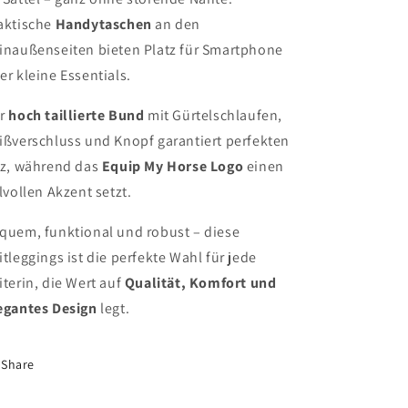
aktische
Handytaschen
an den
inaußenseiten bieten Platz für Smartphone
er kleine Essentials.
r
hoch taillierte Bund
mit Gürtelschlaufen,
ißverschluss und Knopf garantiert perfekten
tz, während das
Equip My Horse Logo
einen
ilvollen Akzent setzt.
quem, funktional und robust – diese
itleggings ist die perfekte Wahl für jede
iterin, die Wert auf
Qualität, Komfort und
egantes Design
legt.
Share