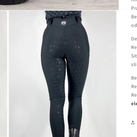
Pr
Be
od
De
Re
Si
st
Be
Re
Re
el