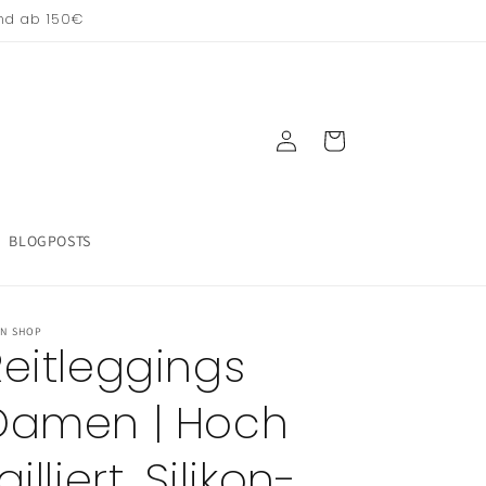
and ab 150€
Einloggen
Warenkorb
BLOGPOSTS
IN SHOP
Reitleggings
Damen | Hoch
ailliert, Silikon-