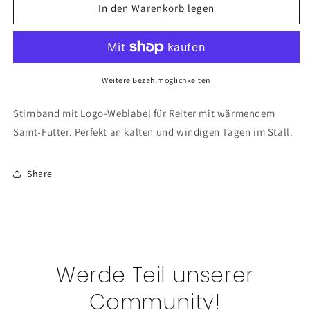
für
für
In den Warenkorb legen
Stirnband
Stirnband
mit
mit
Futter
Futter
Weitere Bezahlmöglichkeiten
Stirnband mit Logo-Weblabel für Reiter mit wärmendem
Samt-Futter. Perfekt an kalten und windigen Tagen im Stall.
Share
Werde Teil unserer
Community!