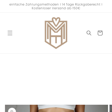
Direkt
einfache Zahlungsmethoden I 14 Tage Rückgaberecht I
zum
Kostenloser Versand ab 150€
Inhalt
Warenkorb
oduktinformationen
ringen