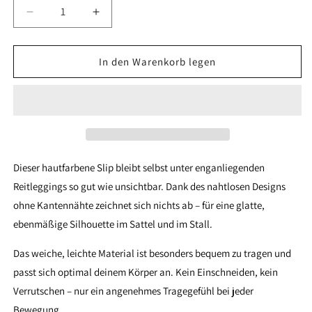
Verringere
Erhöhe
die
die
Menge
Menge
für
für
In den Warenkorb legen
Unsichtbarer
Unsichtbarer
Slip
Slip
–
–
Bequem
Bequem
unter
unter
jeder
jeder
Reitleggings
Reitleggings
Dieser hautfarbene Slip bleibt selbst unter enganliegenden
Reitleggings so gut wie unsichtbar. Dank des nahtlosen Designs
ohne Kantennähte zeichnet sich nichts ab – für eine glatte,
ebenmäßige Silhouette im Sattel und im Stall.
Das weiche, leichte Material ist besonders bequem zu tragen und
passt sich optimal deinem Körper an. Kein Einschneiden, kein
Verrutschen – nur ein angenehmes Tragegefühl bei jeder
Bewegung.