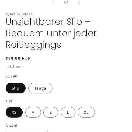
von
1
/
7
EQUIP MY HORSE
Unsichtbarer Slip –
Bequem unter jeder
Reitleggings
Normaler
€19,99 EUR
Preis
Inkl. Steuern.
Schnitt
Slip
Tanga
Size
XS
M
S
L
XL
Anzahl