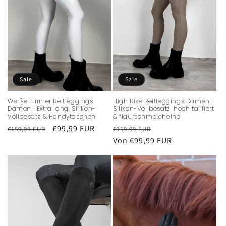
Sale
Sale
Weiße Turnier Reitleggings
High Rise Reitleggings Damen |
Damen | Extra lang, Silikon-
Silikon-Vollbesatz, hoch tailliert
Vollbesatz & Handytaschen
& figurschmeichelnd
Normaler
Verkaufspreis
€99,99 EUR
Normaler
Verkaufspreis
€159,99 EUR
€159,99 EUR
Preis
Preis
Von €99,99 EUR