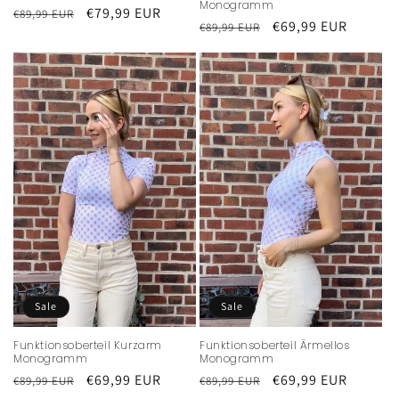
Monogramm
Normaler
Verkaufspreis
€79,99 EUR
€89,99 EUR
Normaler
Verkaufspreis
€69,99 EUR
€89,99 EUR
Preis
Preis
Sale
Sale
Funktionsoberteil Kurzarm
Funktionsoberteil Ärmellos
Monogramm
Monogramm
Normaler
Verkaufspreis
€69,99 EUR
Normaler
Verkaufspreis
€69,99 EUR
€89,99 EUR
€89,99 EUR