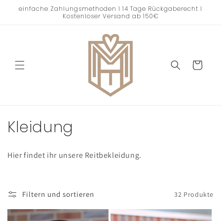
Direkt
einfache Zahlungsmethoden I 14 Tage Rückgaberecht I
zum
Kostenloser Versand ab 150€
Inhalt
Warenkorb
K
Kleidung
a
Hier findet ihr unsere Reitbekleidung.
t
e
Filtern und sortieren
32 Produkte
g